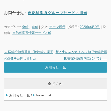
お問合せ先：
自然科学系グループサービス担当
カテゴリー:
全館
、
自然
| タグ:
テーマ展示
| 投稿日:
2020年4月9日
|
投
稿者:
自然科学系情報サービス係
←
医学分館貴重書『治験録』電子
新入生のみなさまへ（神戸大学附属
投稿ナビゲーション
化画像を公開しました
図書館利用案内に代えて）
→
お知らせ一覧
全て / All
お知らせ一覧
News List
/