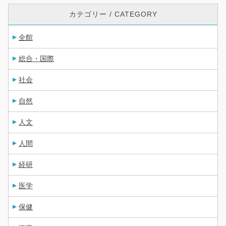
カテゴリー / CATEGORY
全館
総合・国際
社会
自然
人文
人間
経研
医学
保健