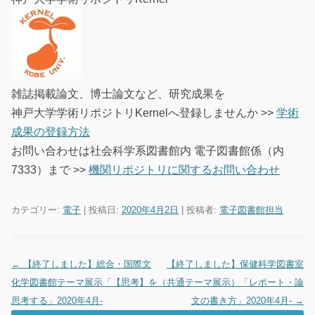
雑誌掲載論文、博士論文など、研究成果を
神戸大学学術リポジトリKernelへ登録しませんか >>
学術
成果の登録方法
お問い合わせは社会科学系図書館内 電子図書館係（内
7333）まで >>
機関リポジトリに関するお問い合わせ
カテゴリー:
電子
| 投稿日:
2020年4月2日
|
投稿者:
電子図書館担当
←
【終了しました】総合・国際文
【終了しました】保健科学図書室
投稿ナビゲーション
化学図書館テーマ展示「【思考】を
（共通テーマ展示）「レポート・論
思考する」2020年4月-
文の書き方」2020年4月-
→