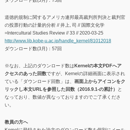
ダウンロード数(3月)：73回
道徳的規制に関するアメリカ連邦最高裁判所判決と裁判官
の投票行動の計量的分析 // 井上, 司 // 国際文化学
=Intercultural Studies Review // 33 // 2020-03-25
http://www.lib.kobe-u.ac.jp/handle_kernel/81012018
ダウンロード数(3月)：57回
※なお、上記のダウンロード数は
Kernelの本文PDFへア
クセスのあった回数
ですが、Kernelの詳細画面に表示され
ている「ダウンロード回数」は、
画面上からアイコンをク
リックし本文URLを参照した回数（2016.9.1-の累計）
と
なっており、数値が異なっておりますのでご了承くださ
い。
教員の方へ
Kernelに登録された論文のダウンロード数を個別にメール