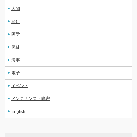
人間
経研
医学
保健
海事
電子
イベント
メンテナンス・障害
English