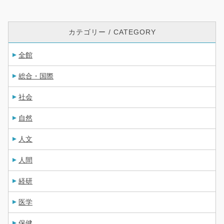
カテゴリー / CATEGORY
全館
総合・国際
社会
自然
人文
人間
経研
医学
保健