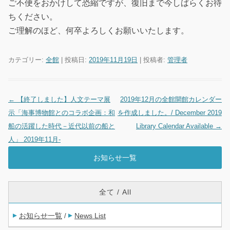
ご不便をおかけして恐縮ですが、復旧まで今しばらくお待
ちください。
ご理解のほど、何卒よろしくお願いいたします。
カテゴリー:
全館
| 投稿日:
2019年11月19日
|
投稿者:
管理者
←
【終了しました】人文テーマ展
2019年12月の全館開館カレンダー
投稿ナビゲーション
示「海事博物館とのコラボ企画：和
を作成しました。/ December 2019
船の活躍した時代－近代以前の船と
Library Calendar Available
→
人」 2019年11月-
お知らせ一覧
全て / All
お知らせ一覧
News List
/