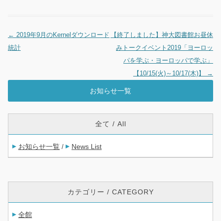
←
2019年9月のKernelダウンロード
【終了しました】神大図書館お昼休
投稿ナビゲーション
統計
みトークイベント2019「ヨーロッ
パを学ぶ・ヨーロッパで学ぶ」
【10/15(火)～10/17(木)】
→
お知らせ一覧
全て / All
お知らせ一覧
News List
/
カテゴリー / CATEGORY
全館