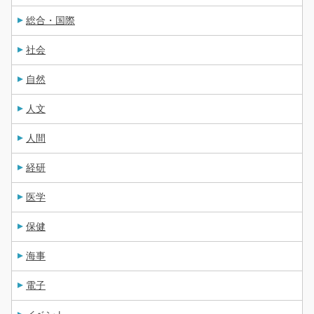
総合・国際
社会
自然
人文
人間
経研
医学
保健
海事
電子