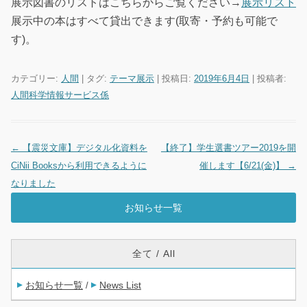
展示図書のリストはこちらからご覧ください→
展示リスト
展示中の本はすべて貸出できます(取寄・予約も可能で
す)。
カテゴリー:
人間
| タグ:
テーマ展示
| 投稿日:
2019年6月4日
|
投稿者:
人間科学情報サービス係
←
【震災文庫】デジタル化資料を
【終了】学生選書ツアー2019を開
投稿ナビゲーション
CiNii Booksから利用できるように
催します【6/21(金)】
→
なりました
お知らせ一覧
全て / All
お知らせ一覧
News List
/