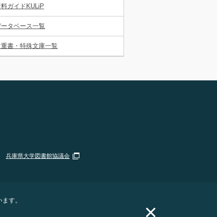
料ガイドKULiP
データベース一覧
貴重書・特殊文庫一覧
兵庫県大学図書館協議会
います。
×