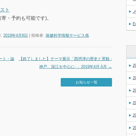
スト
取寄・予約も可能です)。
E
日:
2019年4月8日
|
投稿者:
保健科学情報サービス係
ート・論
【終了しました】テーマ展示「西摂津の歴史と景観 ‐
2
神戸、深江を中心に‐ 」2019年4月-5月
→
2
お知らせ一覧
2
2
2
2