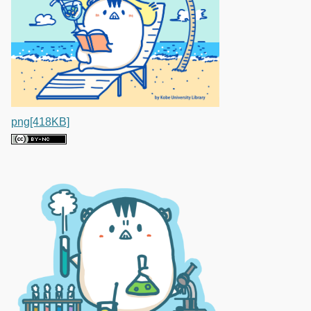
png[418KB]