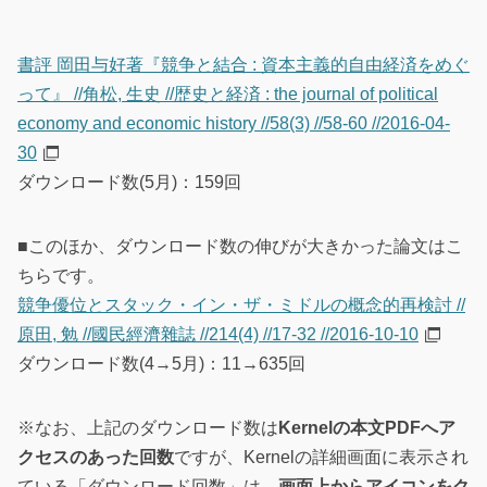
書評 岡田与好著『競争と結合 : 資本主義的自由経済をめぐ
って』 //角松, 生史 //歴史と経済 : the journal of political
economy and economic history //58(3) //58-60 //2016-04-
30
ダウンロード数(5月)：159回
■このほか、ダウンロード数の伸びが大きかった論文はこ
ちらです。
競争優位とスタック・イン・ザ・ミドルの概念的再検討 //
原田, 勉 //國民經濟雜誌 //214(4) //17-32 //2016-10-10
ダウンロード数(4→5月)：11→635回
※なお、上記のダウンロード数は
Kernelの本文PDFへア
クセスのあった回数
ですが、Kernelの詳細画面に表示され
ている「ダウンロード回数」は、
画面上からアイコンをク