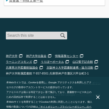
貴重書・特殊文庫一覧
神戸大学
神戸大学出版会
情報基盤センター
ラーニングコモンズ
うりぼーポータル
山口誓子記念館
兵庫県大学図書館協議会
京阪神３大学図書館連携・協力活動
神戸大学附属図書館 〒657-8501 兵庫県神戸市灘区六甲台町2-1
本Webサイトでは、Cookieを使用し、Google アナリティクスを利用したアク
Copyright 2026 神戸大学附属図書館 All Rights Reserved. |
サイトポリシ
セスログの取得やアカウントサービスの提供を行っています。
ー・プライバシーポリシー
|
お問合せ
|
Staff Only
アクセスログは個人を特定できない形で集計しており、図書館サービス向上の
×
This site is protected by reCAPTCHA and the Google
Privacy Policy
and
ための目的以外で利用することはありません。
Terms of Service
apply.
本Webサイトを利用することでCookieの利用に同意したことになります。個人
情報の取扱についての詳細は
「サイトポリシー・プライバシーポリシー」のペ