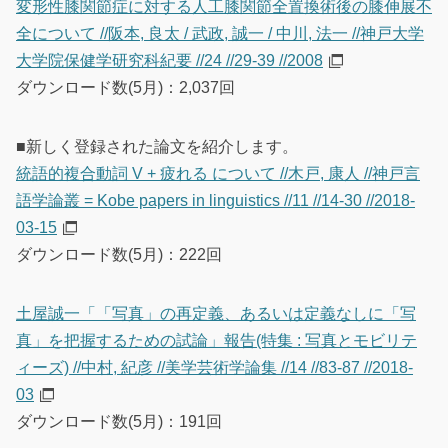
変形性膝関節症に対する人工膝関節全置換術後の膝伸展不
全について //阪本, 良太 / 武政, 誠一 / 中川, 法一 //神戸大学
大学院保健学研究科紀要 //24 //29-39 //2008
ダウンロード数(5月)：2,037回
■新しく登録された論文を紹介します。
統語的複合動詞 V + 疲れる について //木戸, 康人 //神戸言
語学論叢 = Kobe papers in linguistics //11 //14-30 //2018-
03-15
ダウンロード数(5月)：222回
土屋誠一「「写真」の再定義、あるいは定義なしに「写
真」を把握するための試論」報告(特集 : 写真とモビリテ
ィーズ) //中村, 紀彦 //美学芸術学論集 //14 //83-87 //2018-
03
ダウンロード数(5月)：191回