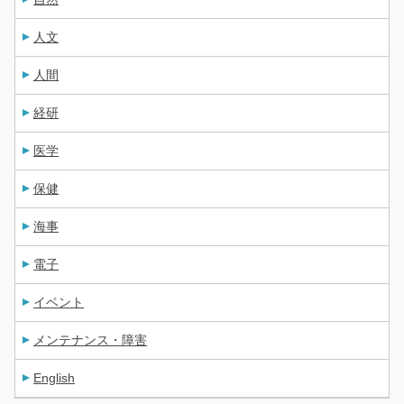
人文
人間
経研
医学
保健
海事
電子
イベント
メンテナンス・障害
English