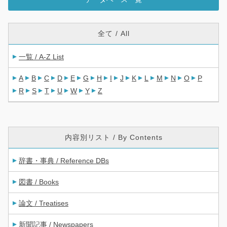
全て / All
一覧 / A-Z List
A
B
C
D
E
G
H
I
J
K
L
M
N
O
P
R
S
T
U
W
Y
Z
内容別リスト / By Contents
辞書・事典 / Reference DBs
図書 / Books
論文 / Treatises
新聞記事 / Newspapers