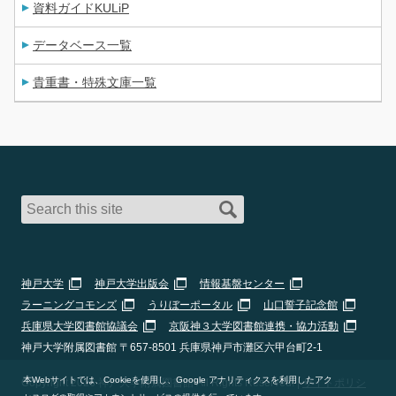
資料ガイドKULiP
データベース一覧
貴重書・特殊文庫一覧
神戸大学
神戸大学出版会
情報基盤センター
ラーニングコモンズ
うりぼーポータル
山口誓子記念館
兵庫県大学図書館協議会
京阪神３大学図書館連携・協力活動
神戸大学附属図書館 〒657-8501 兵庫県神戸市灘区六甲台町2-1
本Webサイトでは、Cookieを使用し、Google アナリティクスを利用したアク
Copyright 2026 神戸大学附属図書館 All Rights Reserved. |
サイトポリシ