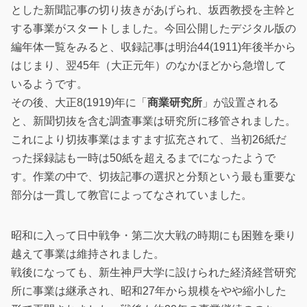
とした新聞記事の切り抜きがあげられ、坂西教授を主幹と
する事業がスタートしました。今回公開したデジタル版の
編年体一覧をみると、収録記事は明治44(1911)年後半から
はじまり、翌45年（大正元年）のなかほどから急増して
いるようです。
その後、大正8(1919)年に「
商業研究所
」が設置される
と、新聞切抜を含む調査事業は研究所に移管されました。
これにより切抜事業はますます拡充されて、当初26紙だ
った採録誌も一時は50紙を超えるまでになったようで
す。作業の中で、切抜記事の選択と分類という最も重要な
部分は一貫して教官によってなされていました。
昭和に入って日中戦争・第二次大戦の時期にも困難を乗り
越えて事業は維持されました。
戦後になっても、新生神戸大学に設けられた経済経営研究
所に事業は継承され、昭和27年から規模をやや縮小した