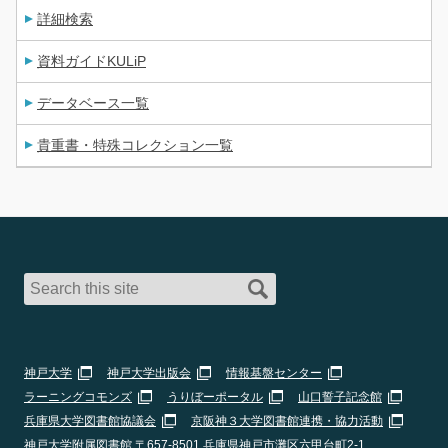
詳細検索
資料ガイドKULiP
データベース一覧
貴重書・特殊コレクション一覧
神戸大学
神戸大学出版会
情報基盤センター
ラーニングコモンズ
うりぼーポータル
山口誓子記念館
兵庫県大学図書館協議会
京阪神３大学図書館連携・協力活動
神戸大学附属図書館 〒657-8501 兵庫県神戸市灘区六甲台町2-1