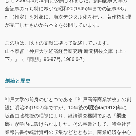
して 2000年6月30日に公開されました。新聞記事文庫の
全記事のうち特に希少な昭和20(1945)年までの記事38万
件（推定）を対象に、順次デジタル化を行い、著作権処理
が完了したものから本文を公開しています。
この項は、以下の文献に拠って記述しています。
山本泰督「神戸大学経済経営研究所 新聞切抜文庫（上・
下）」（『同朋』96-97号, 1986.6-7）
創始と歴史
神戸大学の前身のひとつである「神戸高等商業学校」の創
設は明治35(1902)年ですが、10年後の
明治45(1912)年
に
坂西由蔵教授の唱導により、経済調査機関である「
調査
部
」が学内に設けられました。その事業として、諸会社営
業報告書や統計資料の収集などとともに、商業経済を中心