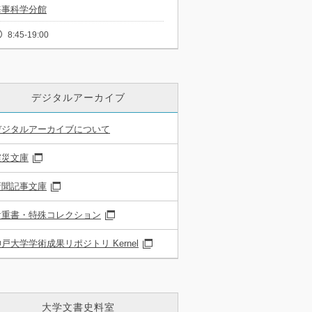
海事科学分館
8:45-19:00
デジタルアーカイブ
デジタルアーカイブについて
震災文庫
新聞記事文庫
貴重書・特殊コレクション
戸大学学術成果リポジトリ Kernel
大学文書史料室