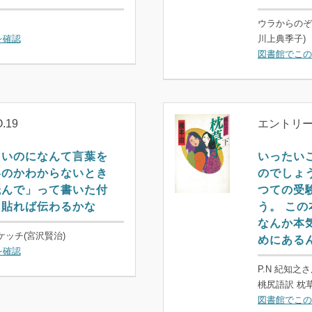
ウラからのぞ
を確認
川上典季子)
図書館でこの
.19
エントリーN
たいのになんて言葉を
いったい
いのかわからないとき
のでしょ
読んで」って書いた付
つての受
に貼れば伝わるかな
う。 こ
なんか本
ケッチ(宮沢賢治)
めにある
を確認
P.N 紀知之
桃尻語訳 枕草
図書館でこの