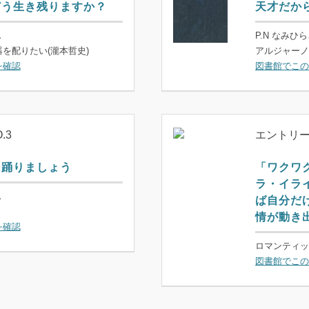
どう生き残りますか？
天才だか
ん
P.N なみひ
を配りたい(瀧本哲史)
アルジャーノ
を確認
図書館でこの
.3
エントリーN
に踊りましょう
「ワクワ
ラ・イラ
ん
ば自分だ
情が動き
を確認
ロマンティッ
図書館でこの