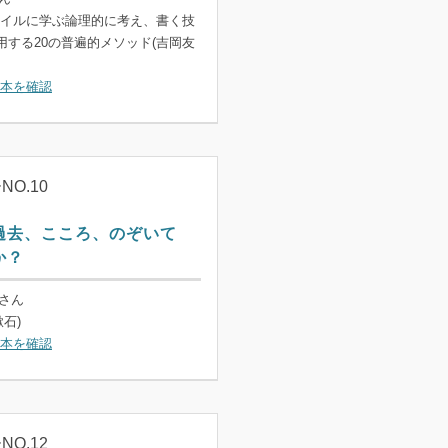
イルに学ぶ論理的に考え、書く技
通用する20の普遍的メソッド(吉岡友
本を確認
O.10
過去、こころ、のぞいて
か？
ーさん
石)
本を確認
O.12