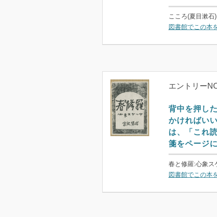
こころ(夏目漱石)
図書館でこの本
エントリーNO
背中を押し
かければい
は、「これ
箋をページ
春と修羅:心象ス
図書館でこの本