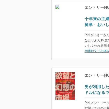
エントリーNO
十年来の主
簡単・おい
P.N がっきーさ
ひとりぶん料理
いしく作れる基本
図書館でこの本
エントリーNO
男が利用し
ドルになる
P.N ノントリー
欲望と幻想の市場