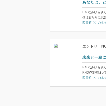
あなたは、
P.N なみひらさ
僕は君たちに武器
図書館でこの本
エントリーNO
未来と一緒
P.N なみひらさ
KNOW(野崎まど)
図書館でこの本