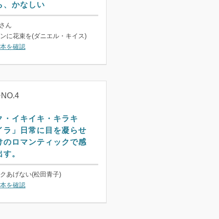
ら、かなしい
らさん
ンに花束を(ダニエル・キイス)
本を確認
O.4
ク・イキイキ・キラキ
イラ」日常に目を凝らせ
けのロマンティックで感
出す。
クあげない(松田青子)
本を確認