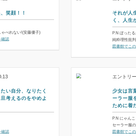
涙、笑顔！！
それが人
く、人生
ゃべれない!(安藤優子)
P.N ぼった
を確認
純粋理性批判
図書館でこの
.13
エントリーN
りたい自分、なりたく
少女は言
一旦考えるのをやめよ
ーラー服
ために着
P.N にゃん
セーラー服の
を確認
図書館でこの