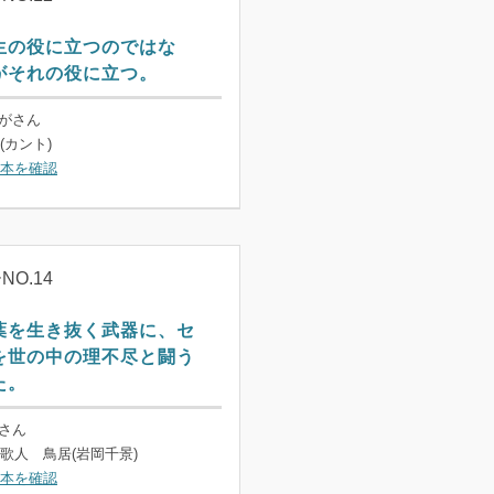
生の役に立つのではな
がそれの役に立つ。
るがさん
(カント)
本を確認
O.14
葉を生き抜く武器に、セ
を世の中の理不尽と闘う
た。
こさん
歌人 鳥居(岩岡千景)
本を確認