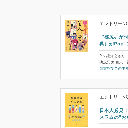
エントリーNO
〝桃尻〟が付
典）がPop
P.N 紀知之さん
桃尻語訳 百人一首
図書館でこの本
エントリーNO
日本人必見
スラムの”お