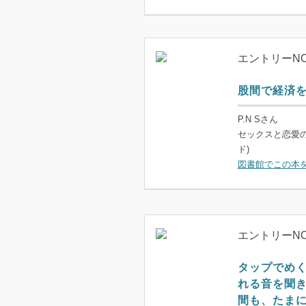
エントリーNO
股間で経済
P.N Sさん
セックスと恋愛
ド)
図書館でこの本
エントリーNO
タップでめ
れる音を聞
間も、たま