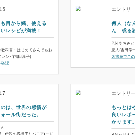
.5
エントリーN
婦も目から鱗、使える
何人（な
しいレシピが満載！
ん 或る
ん
P.N あおみ
の教科書：はじめてさんでもお
悪人(吉田修一
レシピ(福田淳子)
図書館でこの
を確認
.7
エントリーN
たのは、世界の感情が
もっとは
ウォール街だった。
良いレポ
かります
さん
 : 伝説の投機王リバモア(エド
P.N セサミ