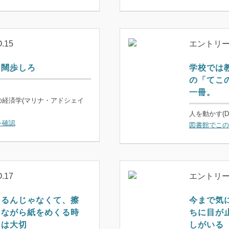
.15
エントリーN
を闊歩しろ
学校では
の「てこ
一冊。
の経済学(マリナ・アドシェイ
人を動かす(
を確認
図書館でこの
.17
エントリーN
くるんじゃなくて、擦
今まで気
きながら紙をめくる時
ちに目が
には大切
しがいる