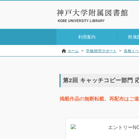
利用案内
附属
ホーム
>
学修/研究サポート
>
各種イベ
第2回 キャッチコピー部門 
掲載作品の無断転載、再配布はご遠
エントリーNO