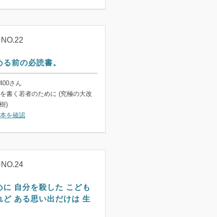
O.22
める前の必読書。
400さん
を書く若者のために (究極の大改
樹)
本を確認
O.24
に 自分を殺した こども
ど ある思い出だけは 生
。