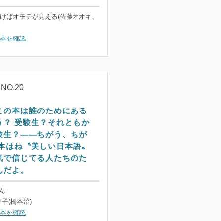
けばオモテが見える(佐藤オオキ、
本を確認
O.20
この本は誰のためにある
う？ 受験生？それともか
験生？――ちがう、ちが
の本はね〝美しい日本語〟
気で信じてる人たちのた
んだよ。
さん
子(橋本治)
本を確認