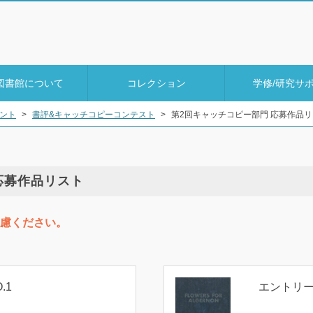
図書館について
コレクション
学修/研究サ
ント
>
書評&キャッチコピーコンテスト
>
第2回キャッチコピー部門 応募作品
応募作品リスト
慮ください。
.1
エントリーN