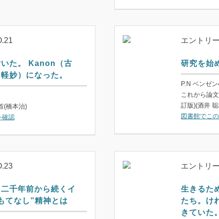
.21
エントリーN
いた。 Kanon（古
研究を始
（軽妙）になった。
P.N ベンゼン
これから論文
訂版)(酒井 聡
(橋本治)
図書館でこの
を確認
.23
エントリーN
！二千年前から続くイ
生きるため
もてなし”精神とは
たち。けれ
きていた