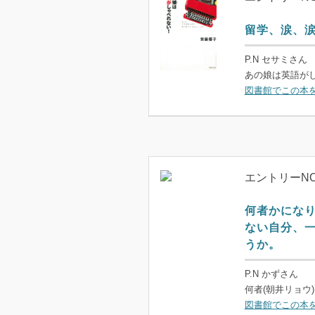
留学、涙、
P.N セサミさん
あの娘は英語がし
図書館でこの本
エントリーNO
何者かにな
ない自分、
うか。
P.N かずさん
何者(朝井リョウ)
図書館でこの本