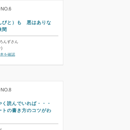
O.6
んぴと）も 悪はありな
狭間
どろんずさん
)
本を確認
O.8
やく読んでいれば・・・
ートの書き方のコツがわ
。
さん