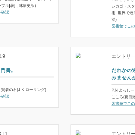
ル[著] ; 林康史訳)
シカゴ・スタ
を確認
術: 世界で
治)
図書館でこの
.9
エントリーN
入門書。
だれかの
みません
ん
者の石(J.K.ローリング)
P.N よっし
を確認
こころ(夏目漱
図書館でこの
11
エントリーN