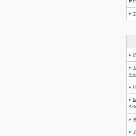
mat
文
総
人
Sci
社
数
Sci
医
そ