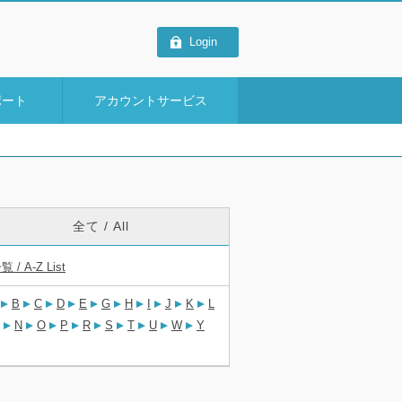
Login
ポート
アカウントサービス
全て / All
覧 / A-Z List
B
C
D
E
G
H
I
J
K
L
N
O
P
R
S
T
U
W
Y