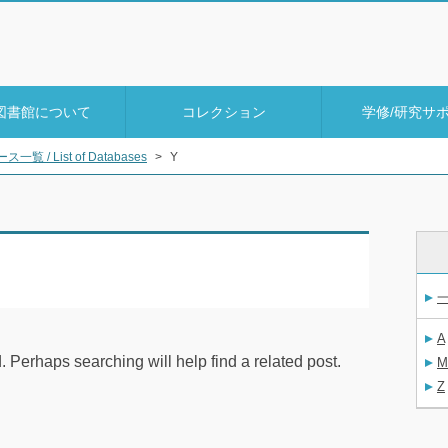
図書館について
コレクション
学修/研究サ
覧 / List of Databases
>
Y
一
A
. Perhaps searching will help find a related post.
M
Z