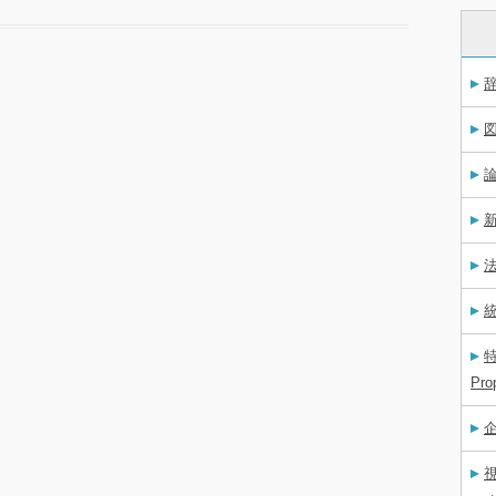
辞
図
論
新
法
統
特
Pro
企