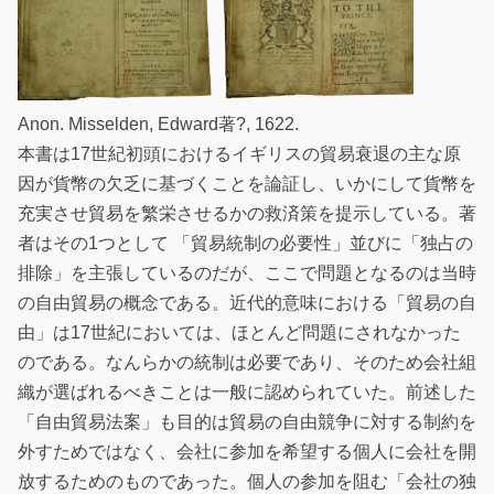
Anon. Misselden, Edward著?, 1622.
本書は17世紀初頭におけるイギリスの貿易衰退の主な原
因が貨幣の欠乏に基づくことを論証し、いかにして貨幣を
充実させ貿易を繁栄させるかの救済策を提示している。著
者はその1つとして 「貿易統制の必要性」並びに「独占の
排除」を主張しているのだが、ここで問題となるのは当時
の自由貿易の概念である。近代的意味における「貿易の自
由」は17世紀においては、ほとんど問題にされなかった
のである。なんらかの統制は必要であり、そのため会社組
織が選ばれるべきことは一般に認められていた。前述した
「自由貿易法案」も目的は貿易の自由競争に対する制約を
外すためではなく、会社に参加を希望する個人に会社を開
放するためのものであった。個人の参加を阻む「会社の独