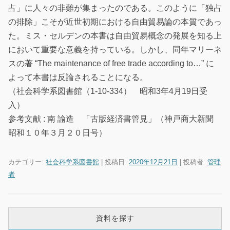
占」に人々の非難が集まったのである。このように「独占
の排除」こそが近世初期における自由貿易論の本質であっ
た。ミス・セルデンの本書は自由貿易概念の発展を知る上
において重要な意義を持っている。しかし、同年マリーネ
スの著 “The maintenance of free trade according to…” に
よって本書は反論されることになる。
（社会科学系図書館（1-10-334） 昭和3年4月19日受
入）
参考文献 : 南 諭造 「古版経済書管見」（神戸商大新聞
昭和１０年３月２０日号）
カテゴリー:
社会科学系図書館
| 投稿日:
2020年12月21日
|
投稿者:
管理
者
資料を探す