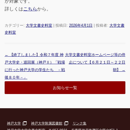
が対象です。
詳しくは
こちら
から。
カテゴリー:
大学文書史料室
| 投稿日:
2026年4月1日
|
投稿者:
大学文書
史料室
←
【終了しました】令和７年度 神
⼤学⽂書史料室ホームページ等の停
投稿ナビゲーション
戸大学史・巡回展（神戸Ⅱ）「戦場
⽌について【６⽉２１⽇～２２日
に行った神戸大学の学生たち －戦
朝】
→
後８０年－」
お知らせ一覧
神戸大学
神戸大学附属図書館
リンク集