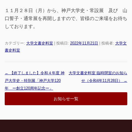
１１月２８日（月）から、神戸大学史・常設展 及び 山
口誓子・通常展を再開しますので、皆様のご来場をお待ち
しております。
カテゴリー:
大学文書史料室
| 投稿日:
2022年11月21日
|
投稿者:
大学文
書史料室
←
【終了しました】令和４年度 神
大学文書史料室 臨時閉室のお知ら
投稿ナビゲーション
戸大学史・特別展「神戸大学120
せ（令和4年11月28日）
→
年 ー創立120周年記念ー」
お知らせ一覧