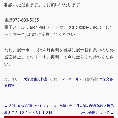
相談いただきますようお願いいたします。
電話078-803-5035
電子メール：archives(アットマーク)lib.kobe-u.ac.jp (ア
ットマーク)は @ に変換してください。
なお、展示ホールは４月再開を目処に展示替作業中のため
当面休止しております。再開まで今しばらくお待ちくださ
い。
カテゴリー:
大学文書史料室
| 投稿日:
2021年3月5日
|
投稿者:
大学文書
史料室
←
入試のため閉室いたします（令
令和３年４月以降の業務体制と展示
投稿ナビゲーション
和３年２月２５日・３月１２日）
ホール再開について
→